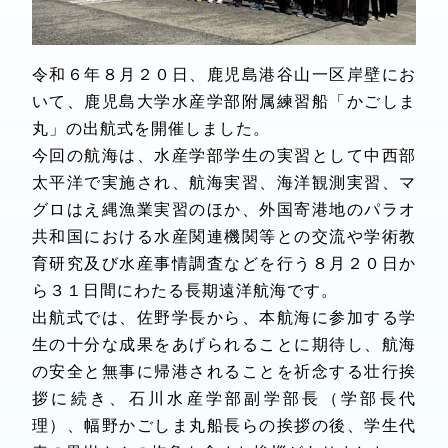
令和６年８月２０日、鹿児島港谷山一区岸壁にお
いて、鹿児島大学水産学部附属練習船「かごしま
丸」の出航式を開催しました。
今回の航海は、水産学部学生の実習として中西部
太平洋で実施され、航海実習、海洋観測実習、マ
グロはえ縄漁業実習のほか、外国寄港地のパラオ
共和国における水産関連機関等との交流や学術教
育研究及び水産事情調査などを行う８月２０日か
ら３１日間にわたる長期遠洋航海です。
出航式では、佐野学長から、本航海に参加する学
生の十分な成果をあげられることに期待し、航海
の安全と無事に帰港されることを祈念する壮行挨
拶に続き、石川水産学部副学部長（学部長代
理）、幅野かごしま丸船長らの挨拶の後、学生代