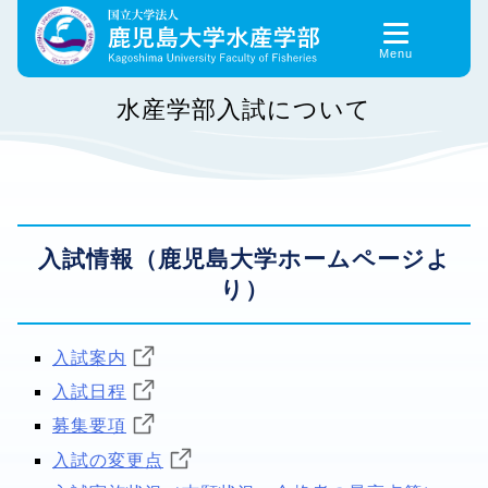
Skip
to
content
水産学部入試について
入試情報（鹿児島大学ホームページよ
り）
入試案内
入試日程
募集要項
入試の変更点