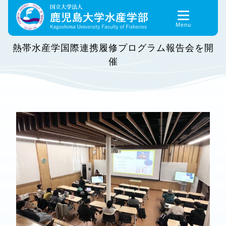
Skip
to
content
熱帯水産学国際連携履修プログラム報告会を開
催