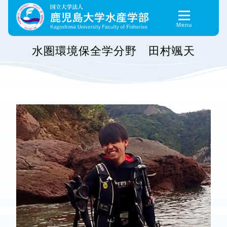
Skip
to
content
水圏環境保全学分野 田村颯天