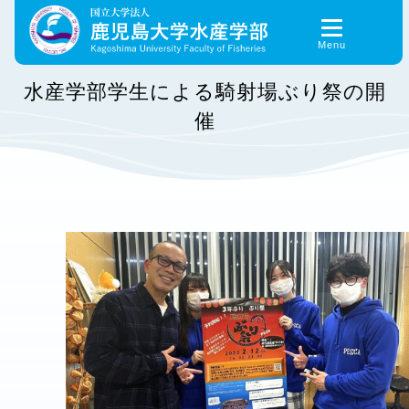
Skip
to
content
水産学部学生による騎射場ぶり祭の開
催